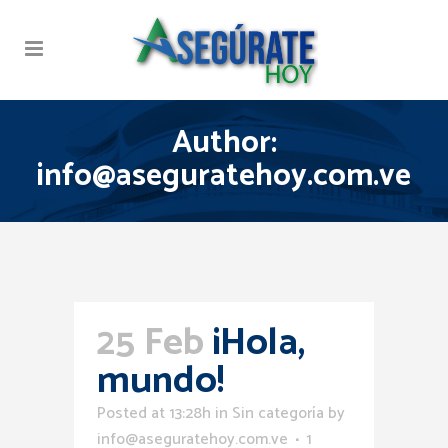
Author:
info@aseguratehoy.com.ve
25 Feb
¡Hola,
mundo!
Posted at 13:28h
in
Sin categoría
by
info@aseguratehoy.com.ve
1