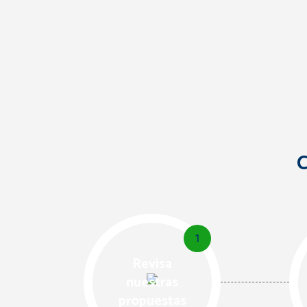
C
1
Revisa
nuestras
propuestas