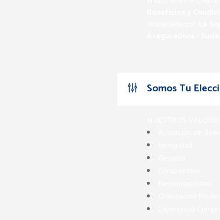
enlace entre el Client
Beneficios y Condic
respaldada por:
La Su
Aseguradora.- Sude
Somos Tu Elecc
NUESTROS VALORES
Actuación de Buen
Integridad
Respeto
Compromiso
Responsabilidad
Orientación Profes
Experiencia Comp