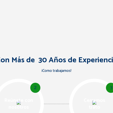
on Más de 30 Años de Experienc
¡Como trabajamos!
2
3
Reúnete con
Cerramos
nosotros
trato