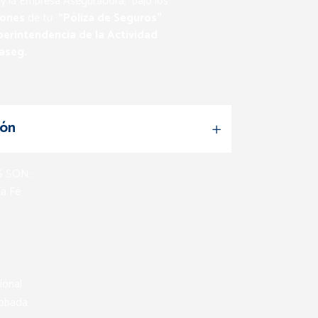
e y la Empresa Aseguradora, bajo los
iones
de tu
“Póliza de Seguros”
perintendencia de la Actividad
aseg.
ión
 SON:
a Fé
ional
robada