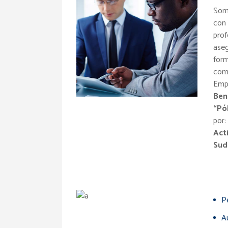
Som
con 
prof
aseg
form
como
Empr
Ben
“Pó
por:
Act
Sud
P
A