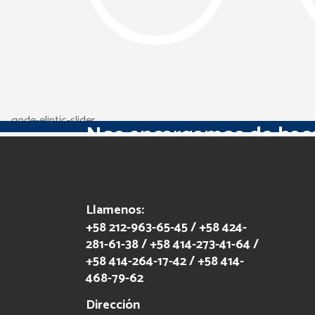
Nos encargamos de hace
más sencillo
Llamenos:
+58 212-963-65-45 / +58 424-
Ver Servicios
281-61-38 / +58 414-273-41-64 /
+58 414-264-17-42 / +58 414-
468-79-62
Dirección