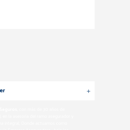
er
 Seguros
, con más de 30 años de
l, en la asesoría del ramo asegurador y
rma integral, Donde actuamos como