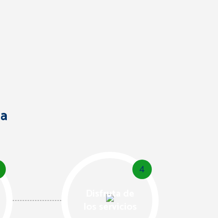
ia
4
Disfruta de
los servicios