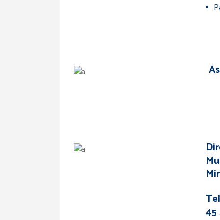
P
As
Dir
Mun
Mir
Tel
45 